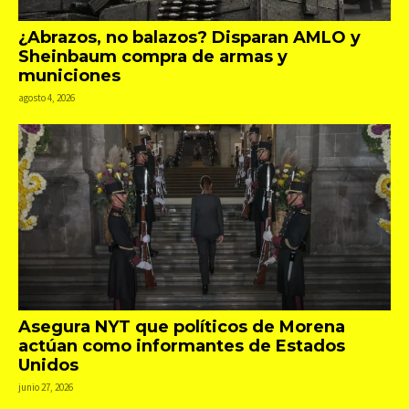
¿Abrazos, no balazos? Disparan AMLO y
Sheinbaum compra de armas y
municiones
agosto 4, 2026
Asegura NYT que políticos de Morena
actúan como informantes de Estados
Unidos
junio 27, 2026