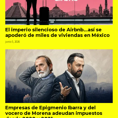
El imperio silencioso de Airbnb…así se
apoderó de miles de viviendas en México
junio 5, 2026
Empresas de Epigmenio Ibarra y del
vocero de Morena adeudan impuestos