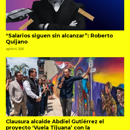
“Salarios siguen sin alcanzar”: Roberto
Quijano
agosto 4, 2026
Clausura alcalde Abdiel Gutiérrez el
proyecto ‘Vuela Tijuana’ con la