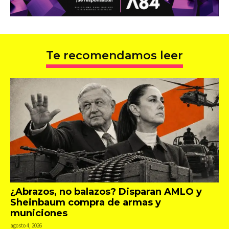
Te recomendamos leer
¿Abrazos, no balazos? Disparan AMLO y
Sheinbaum compra de armas y
municiones
agosto 4, 2026