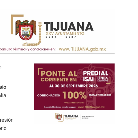
o.
sio
lía
presión
rio