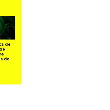
ca de
 de
re
as de