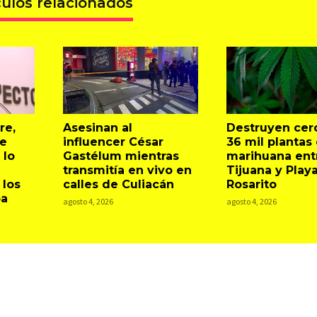
culos relacionados
re,
Asesinan al
Destruyen cer
e
influencer César
36 mil plantas
 lo
Gastélum mientras
marihuana ent
transmitía en vivo en
Tijuana y Play
 los
calles de Culiacán
Rosarito
pa
agosto 4, 2026
agosto 4, 2026