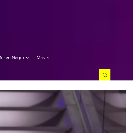
useo Negro
Más