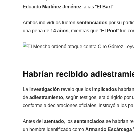
Eduardo
Martínez Jiménez
, alias “
El Bart
”.
Ambos individuos fueron
sentenciados
por su parti
una pena de
14 años
, mientras que “
El Pool
” fue c
Habrían recibido adiestram
La
investigación
reveló que los
implicados
habrían
de
adiestramiento
, según testigos, era dirigido po
conforme a declaraciones oficiales, instruyó a los p
Antes del
atentado
, los
sentenciados
se habrían re
un hombre identificado como
Armando Escárcega 