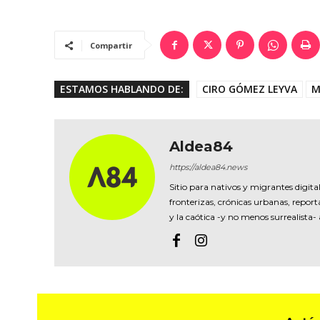
Compartir
ESTAMOS HABLANDO DE:
CIRO GÓMEZ LEYVA
M
Aldea84
https://aldea84.news
Sitio para nativos y migrantes digital
fronterizas, crónicas urbanas, reporta
y la caótica -y no menos surrealista-