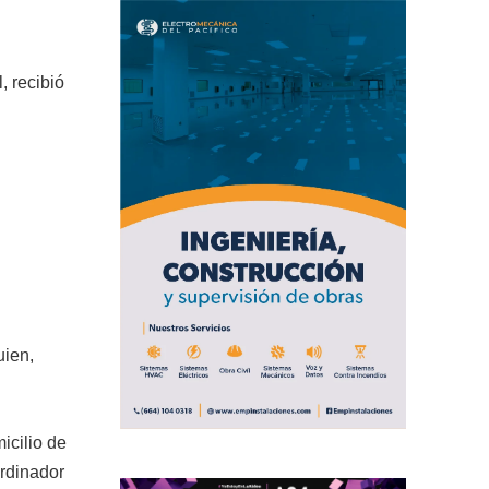
, recibió
uien,
icilio de
ordinador