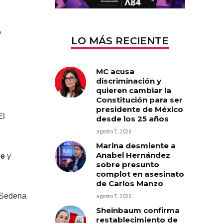
o
LO MÁS RECIENTE
MC acusa
discriminación y
quieren cambiar la
Constitución para ser
presidente de México
El
desde los 25 años
agosto 7, 2026
Marina desmiente a
Anabel Hernández
ue
y
sobre presunto
complot en asesinato
de Carlos Manzo
 Sedena
agosto 7, 2026
Sheinbaum confirma
restablecimiento de