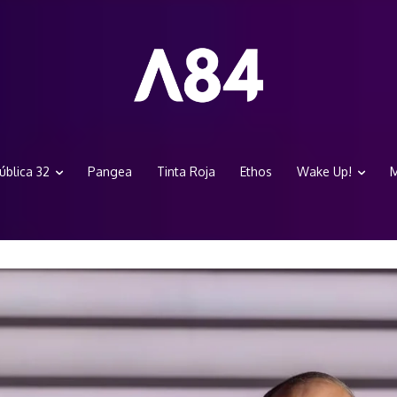
ública 32
Pangea
Tinta Roja
Ethos
Wake Up!
M