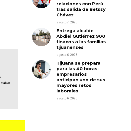
relaciones con Perú
tras salida de Betssy
Chávez
agosto 7, 2026
Entrega alcalde
Abdiel Gutiérrez 900
tinacos a las familias
tijuanenses
agosto 6, 2026
Tijuana se prepara
para las 40 horas;
empresarios
s
anticipan uno de sus
, salud
mayores retos
laborales
agosto 6, 2026