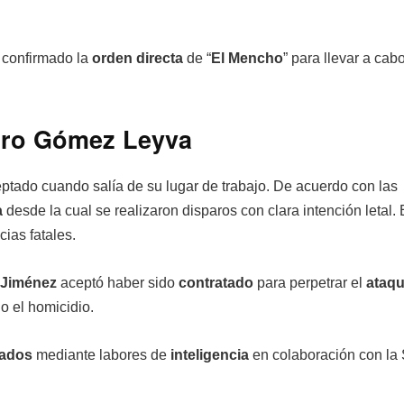
 confirmado la
orden directa
de “
El Mencho
” para llevar a cab
Ciro Gómez Leyva
ceptado cuando salía de su lugar de trabajo. De acuerdo con las
a
desde la cual se realizaron disparos con clara intención letal. 
ias fatales.
 Jiménez
aceptó haber sido
contratado
para perpetrar el
ataq
o el homicidio.
cados
mediante labores de
inteligencia
en colaboración con la