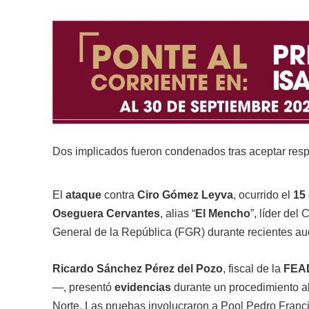
Dos implicados fueron condenados tras aceptar respo
El
ataque
contra
Ciro Gómez Leyva
, ocurrido el
15
Oseguera Cervantes
, alias “
El Mencho
”, líder de
General de la República (FGR) durante recientes aud
Ricardo Sánchez Pérez del Pozo
, fiscal de la
FEA
—, presentó
evidencias
durante un procedimiento ab
Norte. Las pruebas involucraron a Pool Pedro Franc