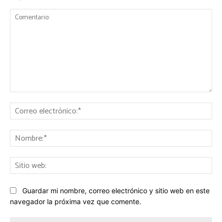
Comentario:
Co
ele
No
Sit
we
Guardar mi nombre, correo electrónico y sitio web en este
navegador la próxima vez que comente.