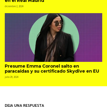
en el Real Madrid
diciembre 2, 2024
Presume Emma Coronel salto en
paracaídas y su certificado Skydive en EU
julio 29, 2024
DEJA UNA RESPUESTA