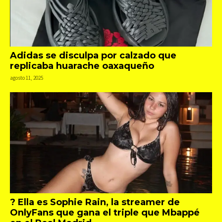
Adidas se disculpa por calzado que
replicaba huarache oaxaqueño
agosto 11, 2025
? Ella es Sophie Rain, la streamer de
OnlyFans que gana el triple que Mbappé