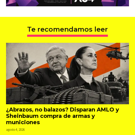
Te recomendamos leer
¿Abrazos, no balazos? Disparan AMLO y
Sheinbaum compra de armas y
municiones
agosto 4, 2026