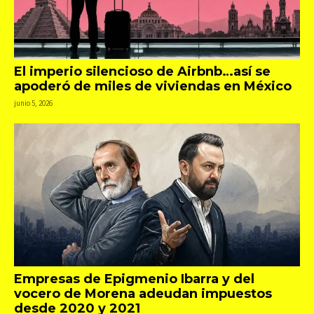
El imperio silencioso de Airbnb…así se
apoderó de miles de viviendas en México
junio 5, 2026
Empresas de Epigmenio Ibarra y del
vocero de Morena adeudan impuestos
desde 2020 y 2021