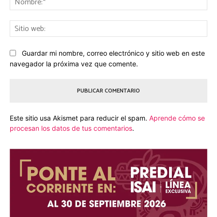
Sit
we
Guardar mi nombre, correo electrónico y sitio web en este
navegador la próxima vez que comente.
Este sitio usa Akismet para reducir el spam.
Aprende cómo se
procesan los datos de tus comentarios
.