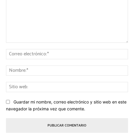
Comentario:
Co
ele
No
Sit
we
Guardar mi nombre, correo electrónico y sitio web en este
navegador la próxima vez que comente.