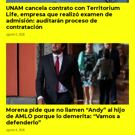
UNAM cancela contrato con Territorium
Life, empresa que realizó examen de
admisión: auditarán proceso de
contratación
agosto 5, 2026
Morena pide que no llamen “Andy” al hijo
de AMLO porque lo demerita: “Vamos a
defenderlo”
agosto 4, 2026