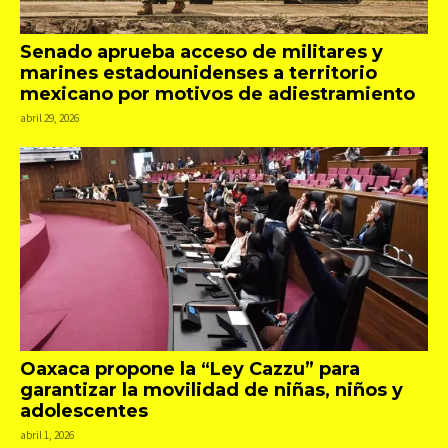
Senado aprueba acceso de militares y
marines estadounidenses a territorio
mexicano por motivos de adiestramiento
abril 29, 2026
Oaxaca propone la “Ley Cazzu” para
garantizar la movilidad de niñas, niños y
adolescentes
abril 1, 2026