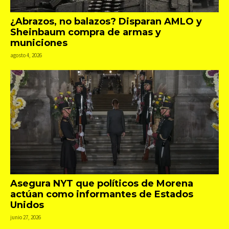
¿Abrazos, no balazos? Disparan AMLO y
Sheinbaum compra de armas y
municiones
agosto 4, 2026
Asegura NYT que políticos de Morena
actúan como informantes de Estados
Unidos
junio 27, 2026