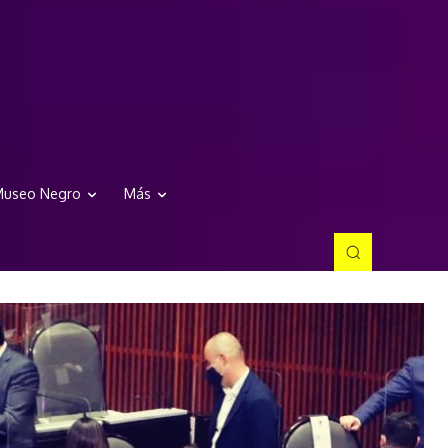
useo Negro
Más