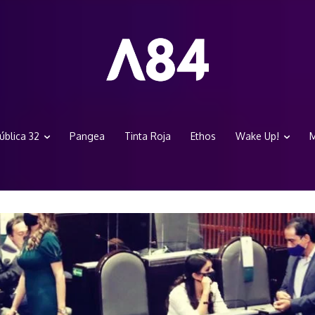
ública 32
Pangea
Tinta Roja
Ethos
Wake Up!
M