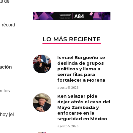
ás de
n récord
LO MÁS RECIENTE
Ismael Burgueño se
deslinda de grupos
ación
políticos y llama a
cerrar filas para
fortalecer a Morena
agosto 5, 2026
n los
Ken Salazar pide
dejar atrás el caso del
Mayo Zambada y
enfocarse en la
hoy [el
seguridad en México
agosto 5, 2026