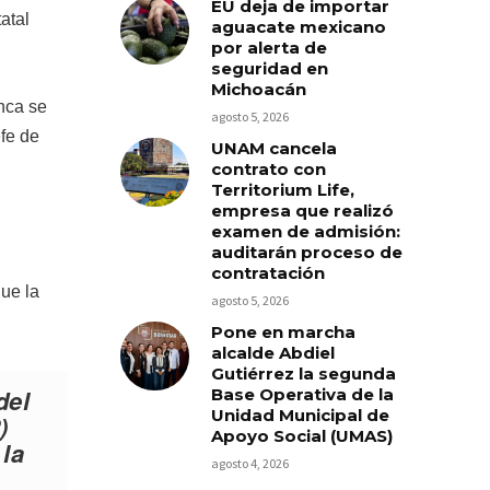
EU deja de importar
atal
aguacate mexicano
por alerta de
seguridad en
Michoacán
unca se
agosto 5, 2026
efe de
UNAM cancela
contrato con
Territorium Life,
empresa que realizó
examen de admisión:
auditarán proceso de
contratación
ue la
agosto 5, 2026
Pone en marcha
alcalde Abdiel
Gutiérrez la segunda
del
Base Operativa de la
Unidad Municipal de
)
Apoyo Social (UMAS)
 la
agosto 4, 2026