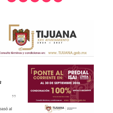
s
pasó al