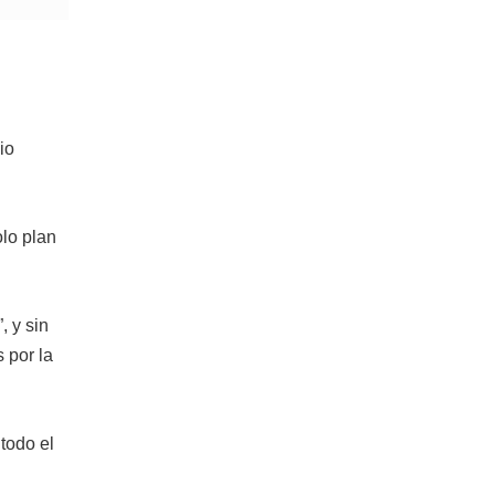
io
lo plan
, y sin
 por la
todo el