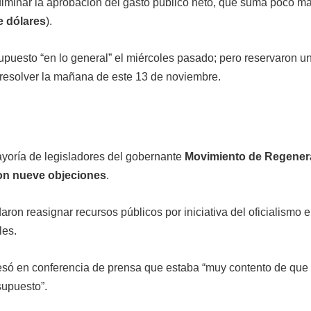
ulminar la aprobación del gasto público neto, que suma poco m
e dólares
).
upuesto “en lo general” el miércoles pasado; pero reservaron u
 resolver la mañana de este 13 de noviembre.
yoría de legisladores del gobernante
Movimiento de Regener
on nueve objeciones
.
aron reasignar recursos públicos por iniciativa del oficialismo e
les.
só en conferencia de prensa que estaba “muy contento de que 
supuesto”.