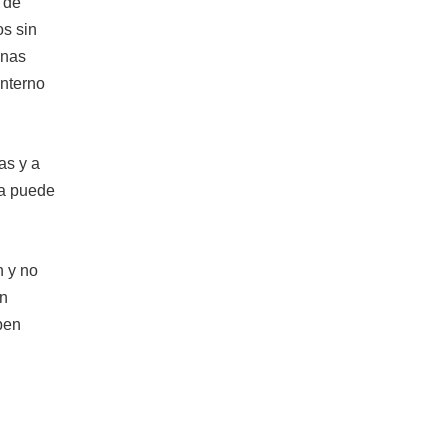
 de
os sin
onas
Interno
as y a
la puede
n y no
ón
ben