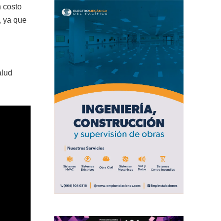
n costo
, ya que
alud