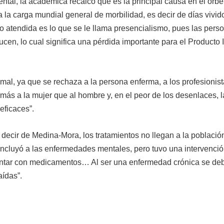
ntal, la académica recalcó que es la principal causa en el orbe
la carga mundial general de morbilidad, es decir de días vivid
o atendida es lo que se le llama presencialismo, pues las pers
ucen, lo cual significa una pérdida importante para el Producto 
l, ya que se rechaza a la persona enferma, a los profesionist
a más a la mujer que al hombre y, en el peor de los desenlaces, 
 eficaces”.
a decir de Medina-Mora, los tratamientos no llegan a la població
incluyó a las enfermedades mentales, pero tuvo una intervenci
 contar con medicamentos… Al ser una enfermedad crónica se de
aídas”.