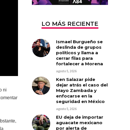
LO MÁS RECIENTE
Ismael Burgueño se
deslinda de grupos
políticos y llama a
cerrar filas para
fortalecer a Morena
agosto 5, 2026
Ken Salazar pide
dejar atrás el caso del
o ni
Mayo Zambada y
enfocarse en la
 comentar
seguridad en México
agosto 5, 2026
EU deja de importar
bstante,
aguacate mexicano
por alerta de
la