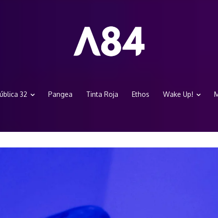
ública 32
Pangea
Tinta Roja
Ethos
Wake Up!
M