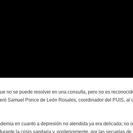
ue no se puede resolver en una consulta, pero no es reconocid
everó Samuel Ponce de León Rosales, coordinador del PUIS, al
ndemia en cuanto a depresión no atendida ya era delicada; no o
ante la crisis sanitaria y, posteriormente, por las secuelas de 