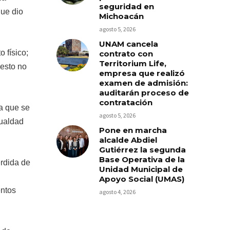
seguridad en
que dio
Michoacán
agosto 5, 2026
UNAM cancela
 físico;
contrato con
Territorium Life,
 esto no
empresa que realizó
examen de admisión:
auditarán proceso de
contratación
ya que se
agosto 5, 2026
gualdad
Pone en marcha
alcalde Abdiel
Gutiérrez la segunda
Base Operativa de la
érdida de
Unidad Municipal de
Apoyo Social (UMAS)
entos
agosto 4, 2026