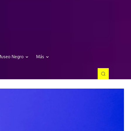
useo Negro
Más