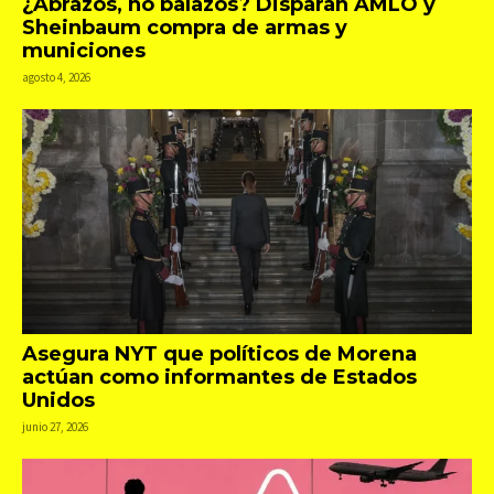
¿Abrazos, no balazos? Disparan AMLO y
Sheinbaum compra de armas y
municiones
agosto 4, 2026
Asegura NYT que políticos de Morena
actúan como informantes de Estados
Unidos
junio 27, 2026