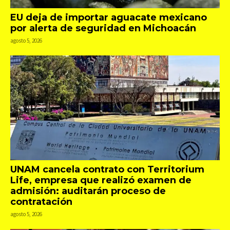
EU deja de importar aguacate mexicano
por alerta de seguridad en Michoacán
agosto 5, 2026
UNAM cancela contrato con Territorium
Life, empresa que realizó examen de
admisión: auditarán proceso de
contratación
agosto 5, 2026