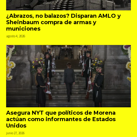
¿Abrazos, no balazos? Disparan AMLO y
Sheinbaum compra de armas y
municiones
agosto 4, 2026
Asegura NYT que políticos de Morena
actúan como informantes de Estados
Unidos
junio 27, 2026