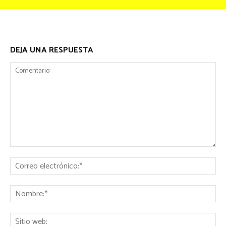
DEJA UNA RESPUESTA
Comentario:
Co
ele
No
Sit