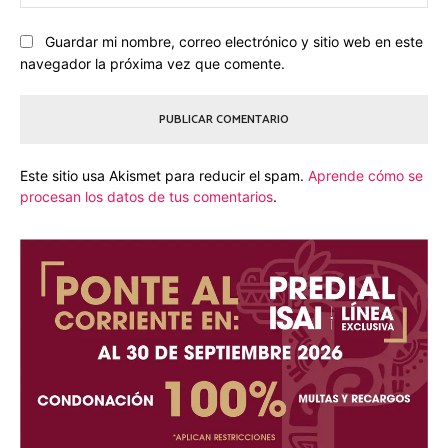
we
Guardar mi nombre, correo electrónico y sitio web en este
navegador la próxima vez que comente.
Este sitio usa Akismet para reducir el spam.
Aprende cómo se
procesan los datos de tus comentarios
.