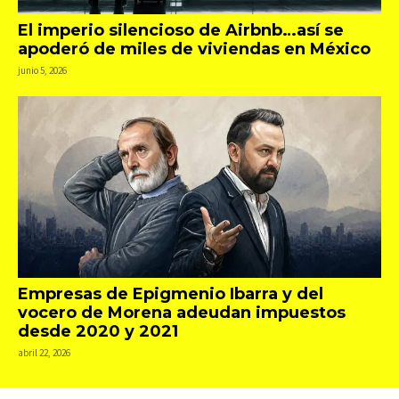
El imperio silencioso de Airbnb…así se
apoderó de miles de viviendas en México
junio 5, 2026
Empresas de Epigmenio Ibarra y del
vocero de Morena adeudan impuestos
desde 2020 y 2021
abril 22, 2026