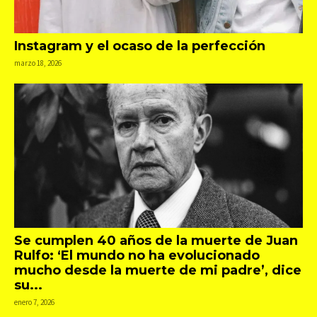
Instagram y el ocaso de la perfección
marzo 18, 2026
Se cumplen 40 años de la muerte de Juan
Rulfo: ‘El mundo no ha evolucionado
mucho desde la muerte de mi padre’, dice
su...
enero 7, 2026