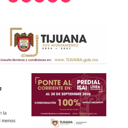
n
n la
al menos