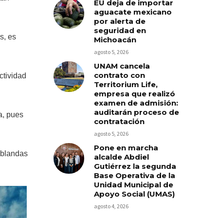
EU deja de importar
aguacate mexicano
por alerta de
seguridad en
s, es
Michoacán
agosto 5, 2026
UNAM cancela
contrato con
ctividad
Territorium Life,
empresa que realizó
examen de admisión:
auditarán proceso de
a, pues
contratación
agosto 5, 2026
Pone en marcha
 blandas
alcalde Abdiel
Gutiérrez la segunda
Base Operativa de la
Unidad Municipal de
Apoyo Social (UMAS)
agosto 4, 2026