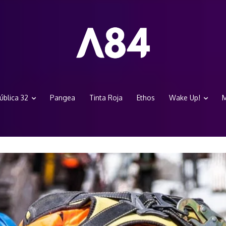
ública 32
Pangea
Tinta Roja
Ethos
Wake Up!
M