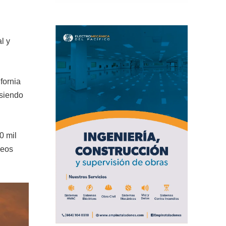
l y
fornia
 siendo
0 mil
leos