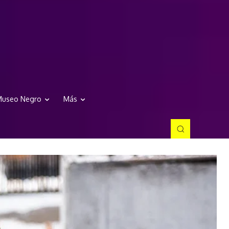
useo Negro
Más