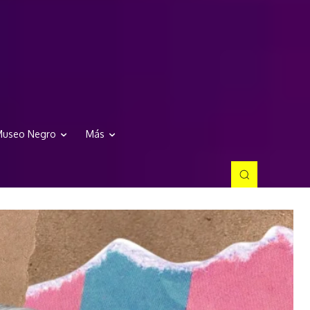
useo Negro
Más