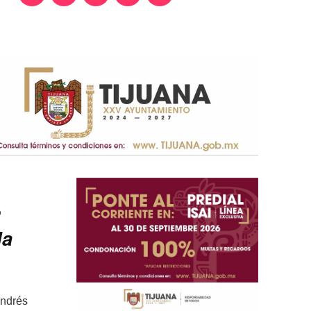
e
la
Andrés