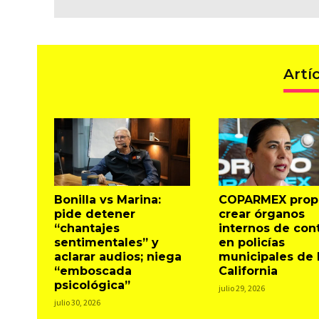
Artí
Bonilla vs Marina:
COPARMEX prop
pide detener
crear órganos
“chantajes
internos de cont
sentimentales” y
en policías
aclarar audios; niega
municipales de 
“emboscada
California
psicológica”
julio 29, 2026
julio 30, 2026