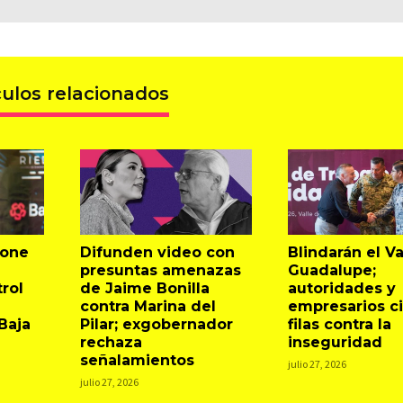
culos relacionados
one
Difunden video con
Blindarán el Va
presuntas amenazas
Guadalupe;
rol
de Jaime Bonilla
autoridades y
contra Marina del
empresarios ci
Baja
Pilar; exgobernador
filas contra la
rechaza
inseguridad
señalamientos
julio 27, 2026
julio 27, 2026