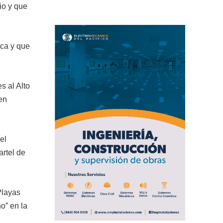
io y que
ica y que
s al Alto
 en
el
rtel de
Playas
o” en la