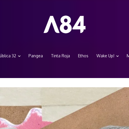
ública 32
Pangea
Tinta Roja
Ethos
Wake Up!
M