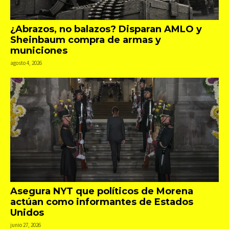
¿Abrazos, no balazos? Disparan AMLO y
Sheinbaum compra de armas y
municiones
agosto 4, 2026
Asegura NYT que políticos de Morena
actúan como informantes de Estados
Unidos
junio 27, 2026