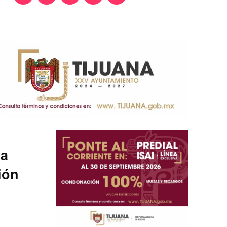
la
ión