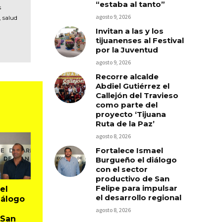
“estaba al tanto”
s
agosto 9, 2026
, salud
Invitan a las y los
tijuanenses al Festival
por la Juventud
agosto 9, 2026
Recorre alcalde
Abdiel Gutiérrez el
Callejón del Travieso
como parte del
proyecto ‘Tijuana
Ruta de la Paz’
agosto 8, 2026
Fortalece Ismael
Burgueño el diálogo
con el sector
productivo de San
Felipe para impulsar
el
el desarrollo regional
iálogo
agosto 8, 2026
 San