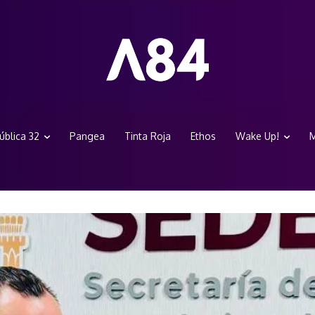
ública 32
Pangea
Tinta Roja
Ethos
Wake Up!
M