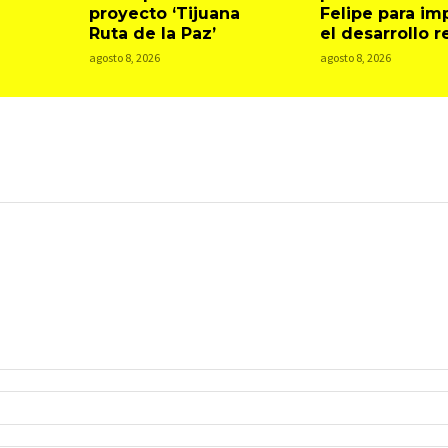
proyecto ‘Tijuana
Felipe para im
Ruta de la Paz’
el desarrollo r
agosto 8, 2026
agosto 8, 2026