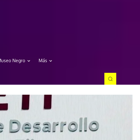
useo Negro
Más