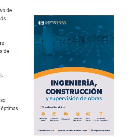
ivo de
más
tre
os de
es
iso
s óptimas