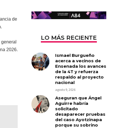
tancia de
.
LO MÁS RECIENTE
r general
ana 2026.
Ismael Burgueño
acerca a vecinos de
Ensenada los avances
de la 4T y refuerza
respaldo al proyecto
nacional
agosto 9, 2026
Aseguran que Ángel
Aguirre habría
solicitado
desaparecer pruebas
del caso Ayotzinapa
porque su sobrino