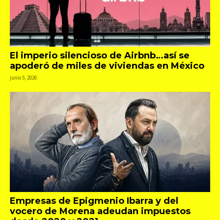
El imperio silencioso de Airbnb…así se
apoderó de miles de viviendas en México
junio 5, 2026
Empresas de Epigmenio Ibarra y del
vocero de Morena adeudan impuestos