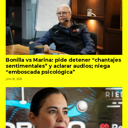
Bonilla vs Marina: pide detener “chantajes
sentimentales” y aclarar audios; niega
“emboscada psicológica”
julio 30, 2026