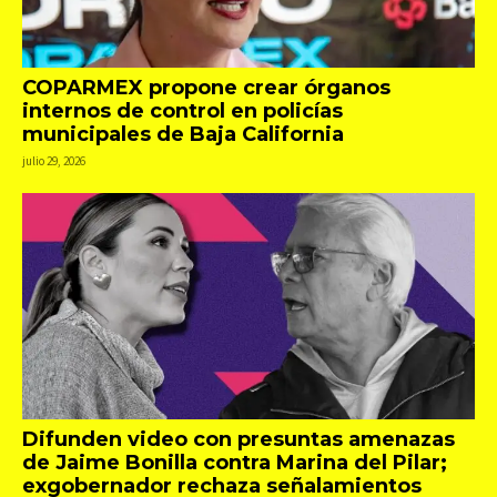
COPARMEX propone crear órganos
internos de control en policías
municipales de Baja California
julio 29, 2026
Difunden video con presuntas amenazas
de Jaime Bonilla contra Marina del Pilar;
exgobernador rechaza señalamientos