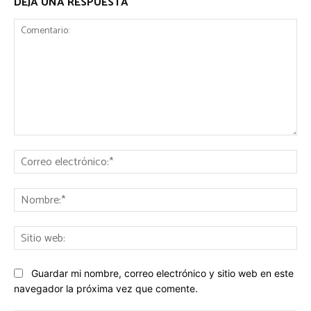
DEJA UNA RESPUESTA
Comentario:
Co
ele
No
Sit
we
Guardar mi nombre, correo electrónico y sitio web en este
navegador la próxima vez que comente.