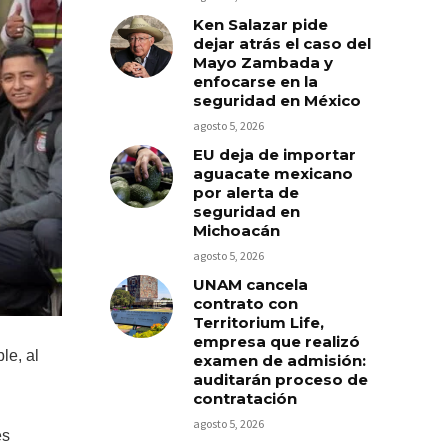
Ken Salazar pide
dejar atrás el caso del
Mayo Zambada y
enfocarse en la
seguridad en México
agosto 5, 2026
EU deja de importar
aguacate mexicano
por alerta de
seguridad en
Michoacán
agosto 5, 2026
UNAM cancela
contrato con
Territorium Life,
empresa que realizó
le, al
examen de admisión:
auditarán proceso de
contratación
agosto 5, 2026
es