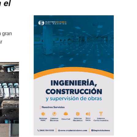
 el
n gran
r