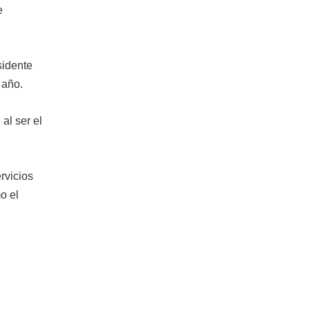
e
sidente
 año.
al ser el
ervicios
o el