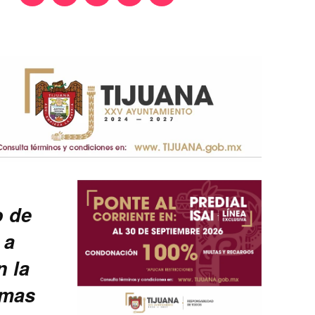
o de
 a
n la
rmas