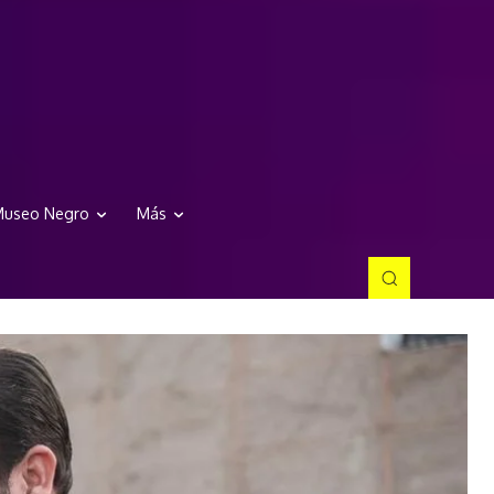
useo Negro
Más