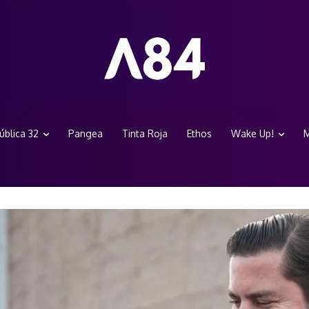
ública 32
Pangea
Tinta Roja
Ethos
Wake Up!
M