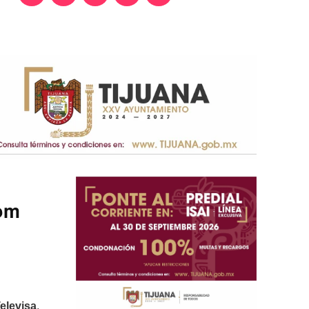
dom
elevisa
,