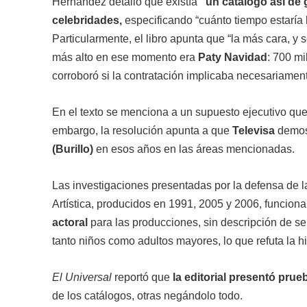
Hernández detalló que existía
“un catálogo así de 
celebridades,
especificando “cuánto tiempo estaría l
Particularmente, el libro apunta que “la más cara, y
más alto en ese momento era
Paty Navidad
: 700 mi
corroboró si la contratación implicaba necesariamen
En el texto se menciona a un supuesto ejecutivo que 
embargo, la resolución apunta a que
Televisa
demos
(Burillo)
en esos años en las áreas mencionadas.
Las investigaciones presentadas por la defensa de l
Artística, producidos en 1991, 2005 y 2006, funci
actoral
para las producciones, sin descripción de se
tanto niños como adultos mayores, lo que refuta la hi
El Universal
reportó que
la editorial presentó pru
de los catálogos, otras negándolo todo.