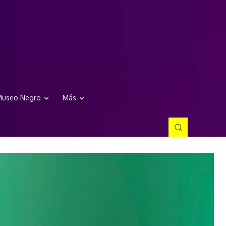
useo Negro
Más