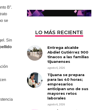
nto B”.
trato
no se
LO MÁS RECIENTE
el. Sin
pellido
Entrega alcalde
Abdiel Gutiérrez 900
tinacos a las familias
tijuanenses
ación
agosto 6, 2026
Tijuana se prepara
para las 40 horas;
ecen
empresarios
anticipan uno de sus
mayores retos
laborales
istencia
agosto 6, 2026