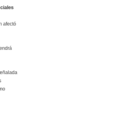
ociales
n afectó
tendrá
señalada
s
omo