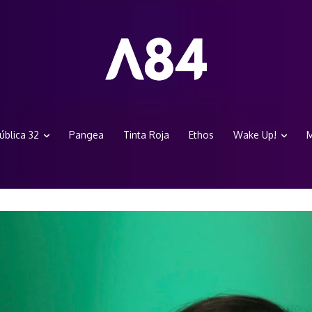
ública 32
Pangea
Tinta Roja
Ethos
Wake Up!
M