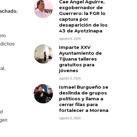
Cae Ángel Aguirre,
exgobernador de
Machado
,
Guerrero: la FGR lo
captura por
desaparición de los
43 de Ayotzinapa
ero
agosto 6, 2026
 dichos
Imparte XXV
Ayuntamiento de
Tijuana talleres
gratuitos para
al,
jóvenes
agosto 5, 2026
Ismael Burgueño se
deslinda de grupos
políticos y llama a
cerrar filas para
fortalecer a Morena
ad
agosto 5, 2026
agen