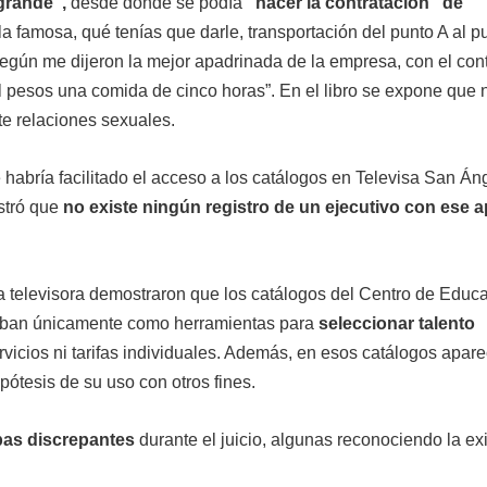
grande”,
desde donde se podía
“hacer la contratación” de
a famosa, qué tenías que darle, transportación del punto A al pu
 según me dijeron la mejor apadrinada de la empresa, con el con
l pesos una comida de cinco horas”. En el libro se expone que 
te relaciones sexuales.
habría facilitado el acceso a los catálogos en Televisa San Áng
tró que
no existe ningún registro de un ejecutivo con ese a
a televisora demostraron que los catálogos del Centro de Educ
onaban únicamente como herramientas para
seleccionar talento
rvicios ni tarifas individuales. Además, en esos catálogos apar
pótesis de su uso con otros fines.
ebas discrepantes
durante el juicio, algunas reconociendo la ex