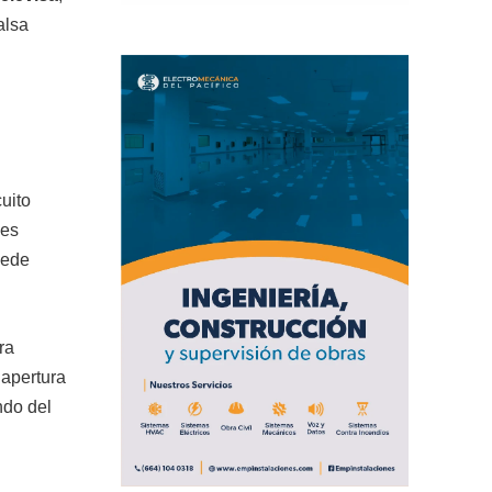
alsa
uito
les
puede
ra
 apertura
ndo del