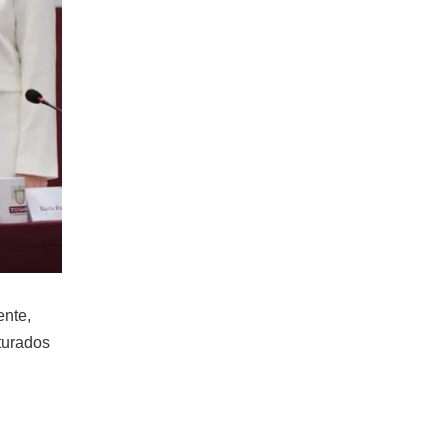
ente,
turados