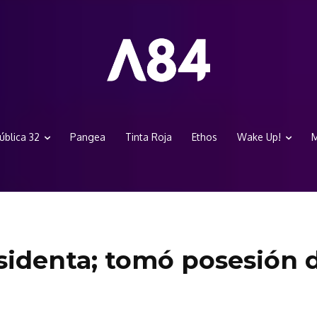
ública 32
Pangea
Tinta Roja
Ethos
Wake Up!
M
esidenta; tomó posesión d