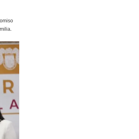
romiso
milia.