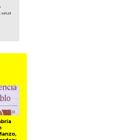
s
, salud
bría
n
Manzo,