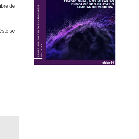
mbre de
éste se
.