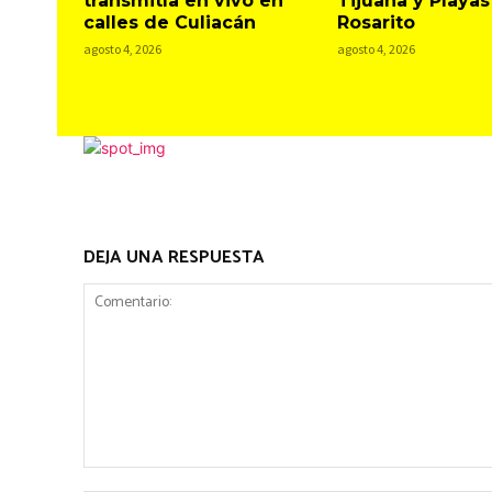
transmitía en vivo en
Tijuana y Playas
calles de Culiacán
Rosarito
agosto 4, 2026
agosto 4, 2026
DEJA UNA RESPUESTA
Comentario: