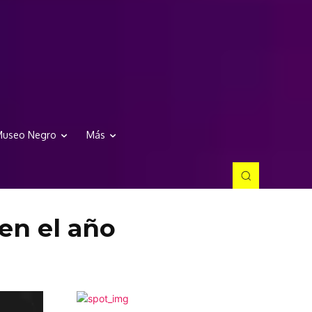
useo Negro
Más
 en el año