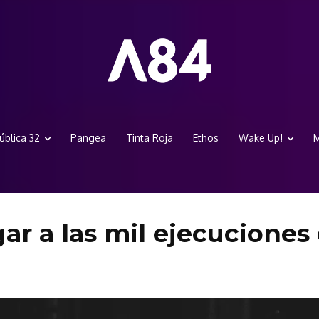
ública 32
Pangea
Tinta Roja
Ethos
Wake Up!
M
gar a las mil ejecuciones