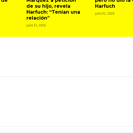
 de
Márquez a petición
pero no dio la
de su hijo, revela
Harfuch
Harfuch: “Tenían una
julio 31, 2026
relación”
julio 31, 2026