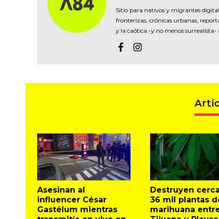
Sitio para nativos y migrantes digital
fronterizas, crónicas urbanas, reporta
y la caótica -y no menos surrealista-
Artí
Asesinan al
Destruyen cerc
influencer César
36 mil plantas d
Gastélum mientras
marihuana entr