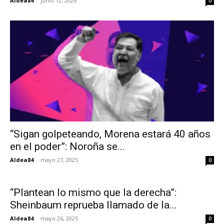
Aldea84
-
junio 12, 2026
0
“Sigan golpeteando, Morena estará 40 años
en el poder”: Noroña se...
Aldea84
-
mayo 27, 2025
0
“Plantean lo mismo que la derecha”:
Sheinbaum reprueba llamado de la...
Aldea84
-
mayo 26, 2025
0