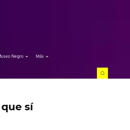
useo Negro
Más
que sí