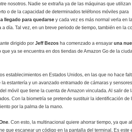
tre nosotros. Nadie se extraña ya de las máquinas que utilizan
uerto o de la capacidad de determinados teléfonos móviles para
ha llegado para quedarse
y cada vez es más normal verla en l
a a día. Tal vez, en un breve periodo de tiempo, también en la c
ante dirigido por
Jeff Bezos
ha comenzado a ensayar
una nu
o que ya se encuentra en dos tiendas de Amazon Go de la ciud
tos establecimientos en Estados Unidos, en las que no hace fal
e la estantería y un avanzado entramado de cámaras y sensore
el móvil que tiene la cuenta de Amazon vinculada. Al salir de l
os. Con la biometría se pretende sustituir la identificación de 
miento por la palma de la mano.
One
. Con esto, la multinacional quiere ahorrar tiempo, ya que 
ene que escanear un código en la pantalla del terminal. Es este 