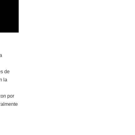
a
es de
n la
zon por
oralmente