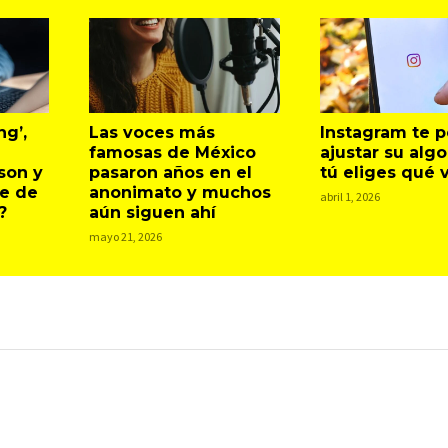
ng’,
Las voces más
Instagram te 
famosas de México
ajustar su algo
son y
pasaron años en el
tú eliges qué 
e de
anonimato y muchos
abril 1, 2026
?
aún siguen ahí
mayo 21, 2026