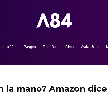
ública 32
Pangea
Tinta Roja
Ethos
Wake Up!
M
n la mano? Amazon dice 