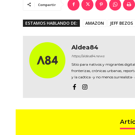
Compartir
ESTAMOS HABLANDO DE:
AMAZON
JEFF BEZOS
Aldea84
https://aldea84.news
Sitio para nativos y migrantes digital
fronterizas, crónicas urbanas, reporta
y la caótica -y no menos surrealista-
Artí