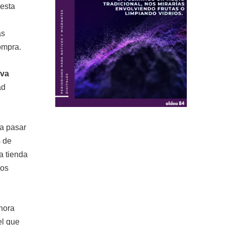
 esta
as
ompra.
eva
ad
ta pasar
s de
a tienda
los
ahora
el que