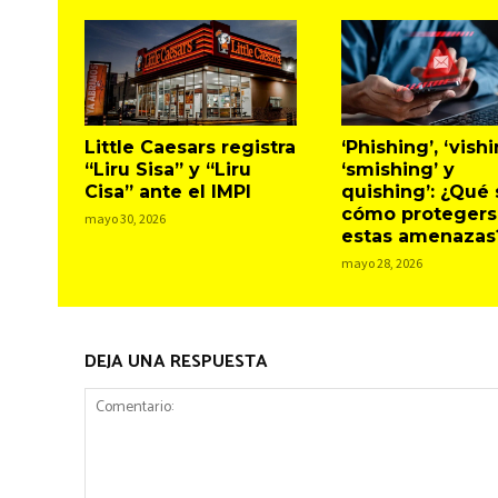
Little Caesars registra
‘Phishing’, ‘vishi
“Liru Sisa” y “Liru
‘smishing’ y
Cisa” ante el IMPI
quishing’: ¿Qué 
cómo protegers
mayo 30, 2026
estas amenazas
mayo 28, 2026
DEJA UNA RESPUESTA