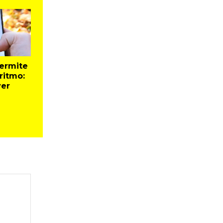
permite
ritmo:
ver