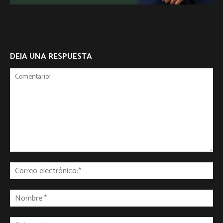
DEJA UNA RESPUESTA
Comentario:
Co
ele
No
Sit