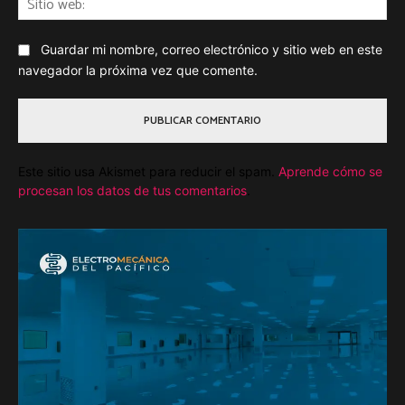
we
Guardar mi nombre, correo electrónico y sitio web en este
navegador la próxima vez que comente.
Este sitio usa Akismet para reducir el spam.
Aprende cómo se
procesan los datos de tus comentarios
.