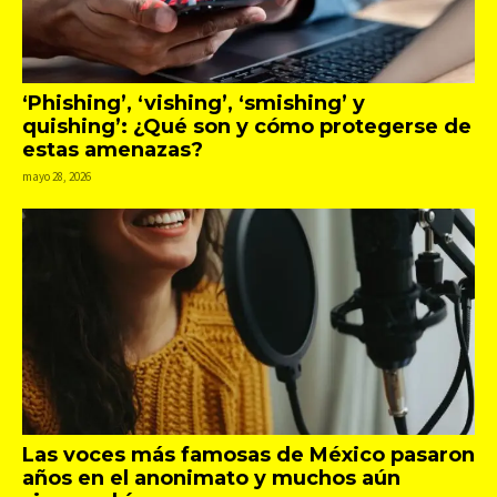
‘Phishing’, ‘vishing’, ‘smishing’ y
quishing’: ¿Qué son y cómo protegerse de
estas amenazas?
mayo 28, 2026
Las voces más famosas de México pasaron
años en el anonimato y muchos aún