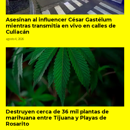
Asesinan al influencer César Gastélum
mientras transmitía en vivo en calles de
Culiacán
agosto 4, 2026
Destruyen cerca de 36 mil plantas de
marihuana entre Tijuana y Playas de
Rosarito