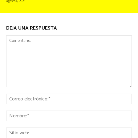
agosto 4, 2026
DEJA UNA RESPUESTA
Comentario:
Co
ele
No
Sit
we