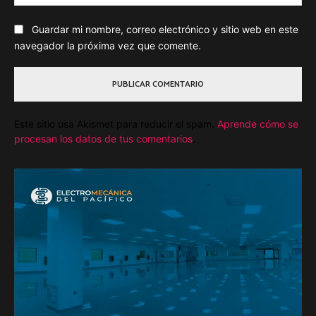
we
Guardar mi nombre, correo electrónico y sitio web en este
navegador la próxima vez que comente.
Este sitio usa Akismet para reducir el spam.
Aprende cómo se
procesan los datos de tus comentarios
.