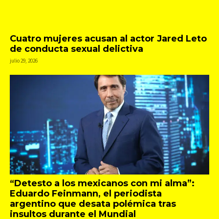
Cuatro mujeres acusan al actor Jared Leto
de conducta sexual delictiva
julio 29, 2026
“Detesto a los mexicanos con mi alma”:
Eduardo Feinmann, el periodista
argentino que desata polémica tras
insultos durante el Mundial