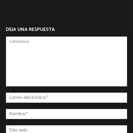
DEJA UNA RESPUESTA
Comentario:
Co
ele
No
Sit