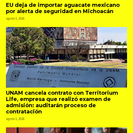
EU deja de importar aguacate mexicano
por alerta de seguridad en Michoacán
agosto 5, 2026
UNAM cancela contrato con Territorium
Life, empresa que realizó examen de
admisión: auditarán proceso de
contratación
agosto 5, 2026