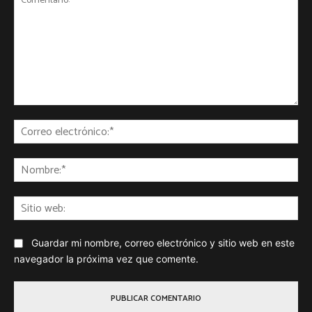
Comentario:
Co
ele
No
Sit
we
Guardar mi nombre, correo electrónico y sitio web en este
navegador la próxima vez que comente.