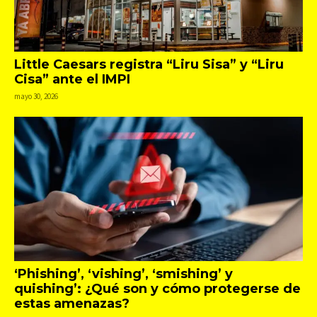
Little Caesars registra “Liru Sisa” y “Liru
Cisa” ante el IMPI
mayo 30, 2026
‘Phishing’, ‘vishing’, ‘smishing’ y
quishing’: ¿Qué son y cómo protegerse de
estas amenazas?