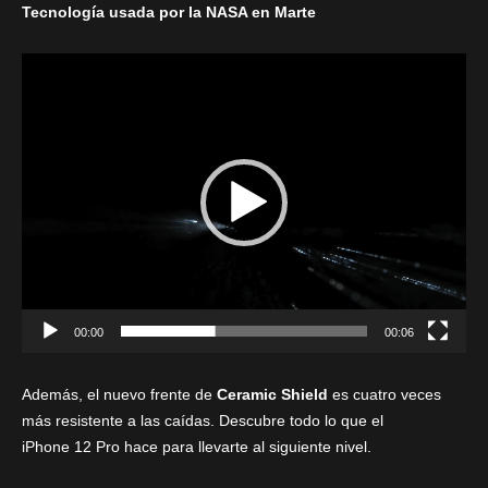
Tecnología usada por la NASA en Marte
R
e
p
r
o
d
u
c
t
o
r
00:00
00:06
d
e
Además, el nuevo frente de
Ceramic Shield
es cuatro veces
v
más resistente a las caídas. Descubre todo lo que el
í
iPhone 12 Pro hace para llevarte al siguiente nivel.
d
e