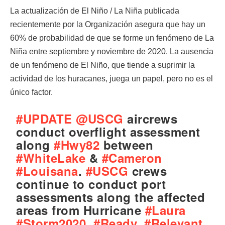
La actualización de El Niño / La Niña publicada
recientemente por la Organización asegura que hay un
60% de probabilidad de que se forme un fenómeno de La
Niña entre septiembre y noviembre de 2020. La ausencia
de un fenómeno de El Niño, que tiende a suprimir la
actividad de los huracanes, juega un papel, pero no es el
único factor.
#UPDATE
@USCG
aircrews
conduct overflight assessment
along
#Hwy82
between
#WhiteLake
&
#Cameron
#Louisana
.
#USCG
crews
continue to conduct port
assessments along the affected
areas from Hurricane
#Laura
#Storm2020
,
#Ready
,
#Relevant
,