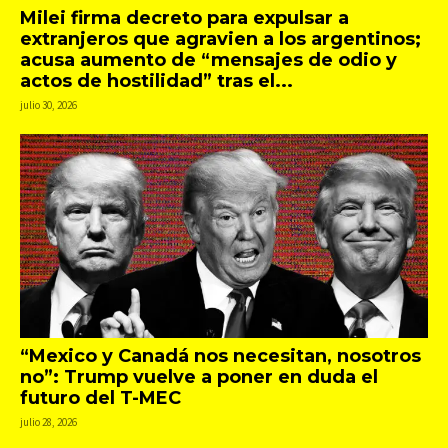
Milei firma decreto para expulsar a
extranjeros que agravien a los argentinos;
acusa aumento de “mensajes de odio y
actos de hostilidad” tras el...
julio 30, 2026
“Mexico y Canadá nos necesitan, nosotros
no”: Trump vuelve a poner en duda el
futuro del T-MEC
julio 28, 2026