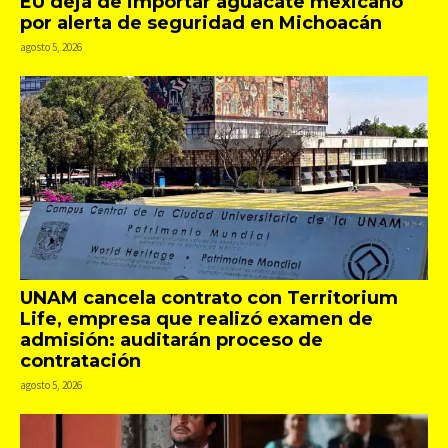
EU deja de importar aguacate mexicano
por alerta de seguridad en Michoacán
agosto 5, 2026
UNAM cancela contrato con Territorium
Life, empresa que realizó examen de
admisión: auditarán proceso de
contratación
agosto 5, 2026