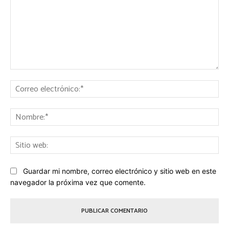
Comentario:
Co
ele
No
Sit
we
Guardar mi nombre, correo electrónico y sitio web en este
navegador la próxima vez que comente.