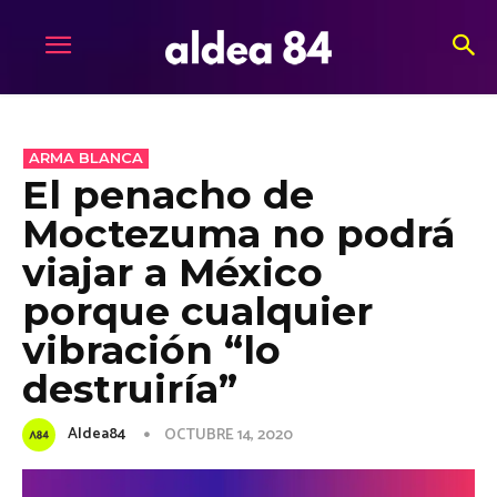
ARMA BLANCA
El penacho de
Moctezuma no podrá
viajar a México
porque cualquier
vibración “lo
destruiría”
Aldea84
OCTUBRE 14, 2020