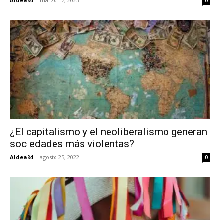
Aldea84
-
marzo 17, 2023
0
¿El capitalismo y el neoliberalismo generan
sociedades más violentas?
Aldea84
-
agosto 25, 2022
0