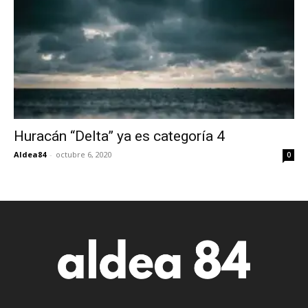
Huracán “Delta” ya es categoría 4
Aldea84
-
octubre 6, 2020
0